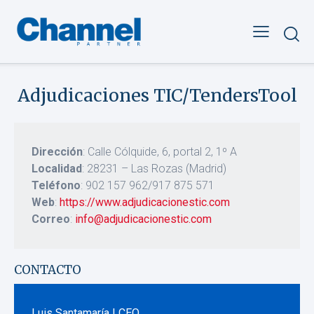
Adjudicaciones TIC/TendersTool
Dirección
: Calle Cólquide, 6, portal 2, 1º A
Localidad
: 28231 – Las Rozas (Madrid)
Teléfono
: 902 157 962/917 875 571
Web
:
https://www.adjudicacionestic.com
Correo
:
info@adjudicacionestic.com
CONTACTO
Luis Santamaría | CEO