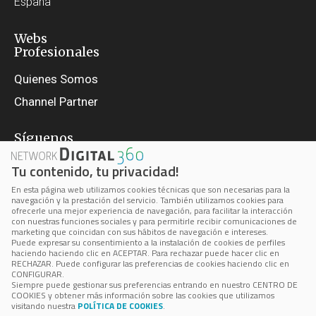
España
Webs
Profesionales
Quienes Somos
Channel Partner
Síguenos
Tu contenido, tu privacidad!
En esta página web utilizamos cookies técnicas que son necesarias para la
navegación y la prestación del servicio. También utilizamos cookies para
ofrecerle una mejor experiencia de navegación, para facilitar la interacción
con nuestras funciones sociales y para permitirle recibir comunicaciones de
marketing que coincidan con sus hábitos de navegación e intereses.
Aviso Legal
Puede expresar su consentimiento a la instalación de cookies de perfiles
haciendo haciendo clic en ACEPTAR. Para rechazar puede hacer clic en
Política de privacidad
RECHAZAR. Puede configurar las preferencias de cookies haciendo clic en
CONFIGURAR.
Política de cookie
Siempre puede gestionar sus preferencias entrando en nuestro CENTRO DE
COOKIES y obtener más información sobre las cookies que utilizamos
Cookie Center
visitando nuestra
POLÍTICA DE COOKIES
.