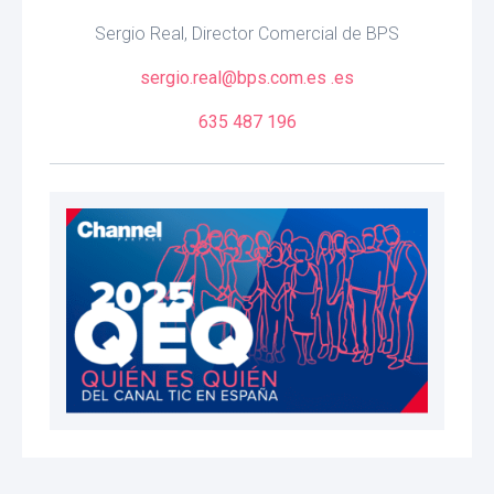
Sergio Real, Director Comercial de BPS
sergio.real@bps.com.es .es
635 487 196