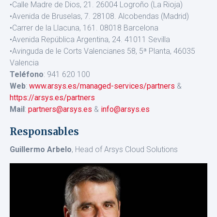
•Calle Madre de Dios, 21. 26004 Logroño (La Rioja)
•Avenida de Bruselas, 7. 28108. Alcobendas (Madrid)
•Carrer de la Llacuna, 161. 08018 Barcelona
•Avenida República Argentina, 24. 41011 Sevilla
•Avinguda de le Corts Valencianes 58, 5ª Planta, 46035
Valencia
Teléfono
: 941 620 100
Web
:
www.arsys.es/managed-services/partners
&
https://arsys.es/partners
Mail
:
partners@arsys.es
&
info@arsys.es
Responsables
Guillermo Arbelo
, Head of Arsys Cloud Solutions