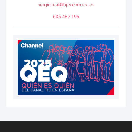
sergio.real@bps.com.es .es
635 487 196