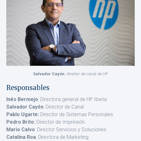
Salvador Cayón
, director de canal de HP.
Responsables
Inés Bermejo
: Directora general de HP Iberia
Salvador Cayón
: Director de Canal
Pablo Ugarte:
Director de Sistemas Personales.
Pedro Brito:
Director de Impresión.
Mario Calvo
: Director Servicios y Soluciones.
Catalina Roa
: Directora de Marketing.