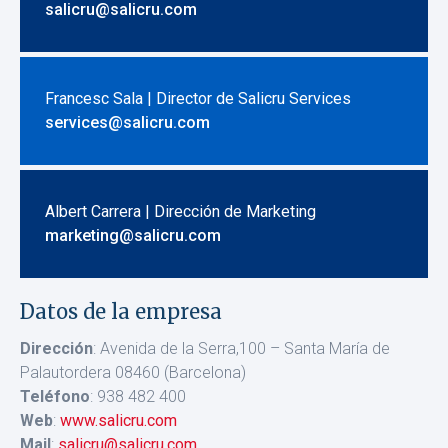
salicru@salicru.com
Francesc Sala | Director de Salicru Services
services@salicru.com
Albert Carrera | Dirección de Marketing
marketing@salicru.com
Datos de la empresa
Dirección
: Avenida de la Serra,100 – Santa María de
Palautordera 08460 (Barcelona)
Teléfono
: 938 482 400
Web
:
www.salicru.com
Mail
:
salicru@salicru.com