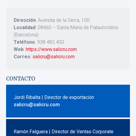
Dirección
: Avenida de la Serra, 100
Localidad
: 08460 – Santa María de Palautordera
(Barcelona)
Teléfono
: 938 482 400
Web
:
https://www.salicru.com
Correo
:
salicru@salicru.com
CONTACTO
Jordi Ribalta | Director de exportación
salicru@salicru.com
Ramón Falguera | Director de Ventas Corporate